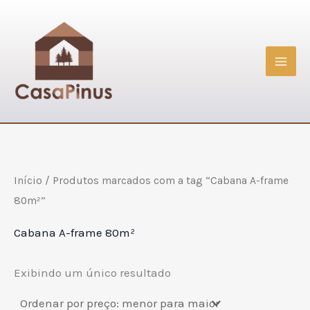
Ir
para
o
conteúdo
Início
/ Produtos marcados com a tag “Cabana A-frame
80m²”
Cabana A-frame 80m²
Exibindo um único resultado