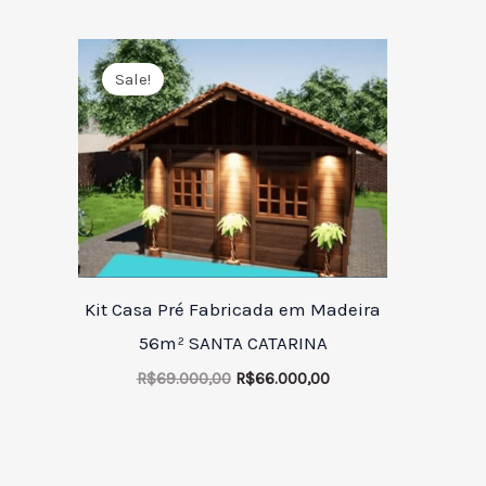
O
O
preço
preço
Sale!
original
atual
era:
é:
R$69.000,00.
R$66.000,00.
Kit Casa Pré Fabricada em Madeira
56m² SANTA CATARINA
R$
69.000,00
R$
66.000,00