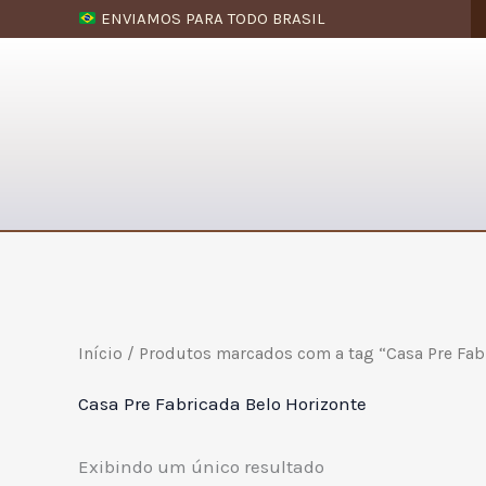
Ir
ENVIAMOS PARA TODO BRASIL
para
o
conteúdo
Início
/ Produtos marcados com a tag “Casa Pre Fab
Casa Pre Fabricada Belo Horizonte
Exibindo um único resultado