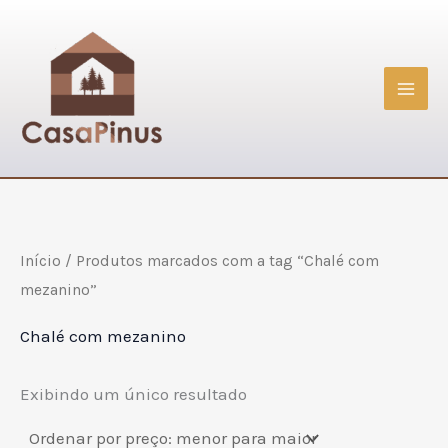
Ir
para
o
conteúdo
Início
/ Produtos marcados com a tag “Chalé com
mezanino”
Chalé com mezanino
Exibindo um único resultado