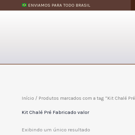
Ir
ENVIAMOS PARA TODO BRASIL
para
o
conteúdo
Início
/ Produtos marcados com a tag “Kit Chalé Pré
Kit Chalé Pré Fabricado valor
Exibindo um único resultado